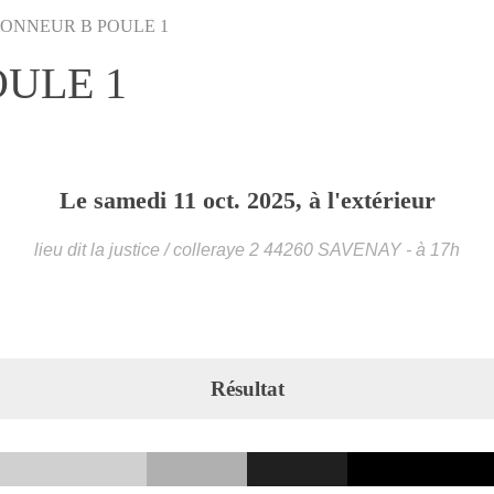
HONNEUR B POULE 1
OULE 1
Le
samedi
11
oct.
2025
, à l'extérieur
lieu dit la justice / colleraye 2
44260
SAVENAY
- à 17h
Résultat