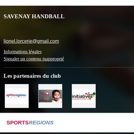
SAVENAY HANDBALL
lionel.lorcerie@gmail.com
Informations légales
Signaler un contenu inapproprié
Les partenaires du club
SPORTS
REGIONS