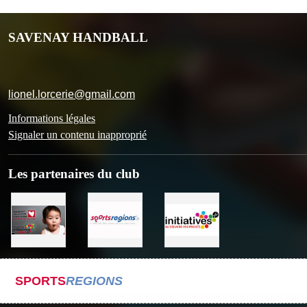
SAVENAY HANDBALL
lionel.lorcerie@gmail.com
Informations légales
Signaler un contenu inapproprié
Les partenaires du club
SPORTS
REGIONS