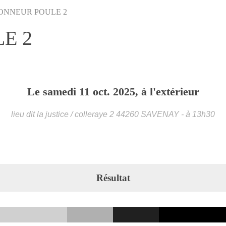
HONNEUR POULE 2
E 2
Le
samedi
11
oct.
2025
, à l'extérieur
lieu dit la justice / colleraye 2
44260
SAVENAY
- à 13h30
Résultat