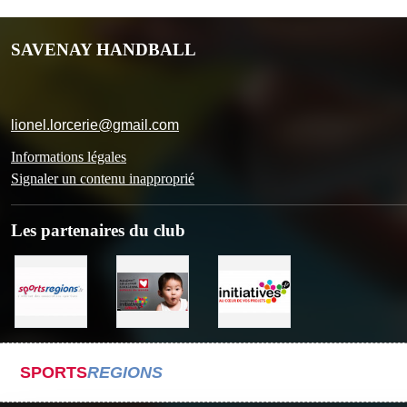
SAVENAY HANDBALL
lionel.lorcerie@gmail.com
Informations légales
Signaler un contenu inapproprié
Les partenaires du club
SPORTS
REGIONS