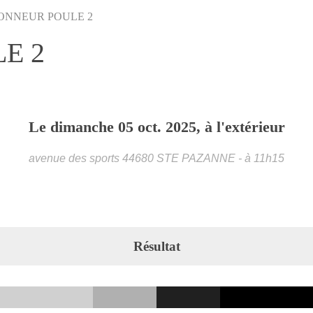
HONNEUR POULE 2
E 2
Le
dimanche
05
oct.
2025
, à l'extérieur
avenue des sports
44680
STE PAZANNE
- à 11h15
Résultat