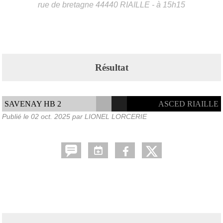
rue de bretagne
44440
RIAILLE
- à 15h15
Résultat
SAVENAY HB 2
ASCED RIAILLE
Publié le
02 oct. 2025
par LIONEL LORCERIE