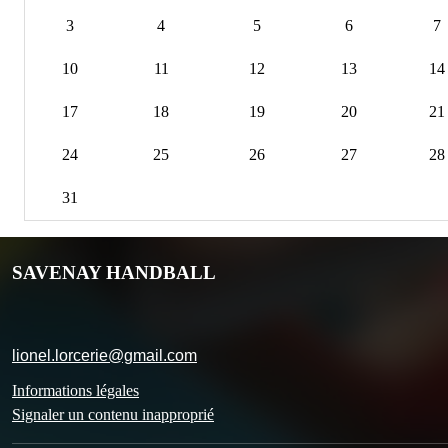
3
4
5
6
7
10
11
12
13
14
17
18
19
20
21
24
25
26
27
28
31
SAVENAY HANDBALL
lionel.lorcerie@gmail.com
Informations légales
Signaler un contenu inapproprié